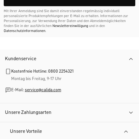
Mit Ihrer Anmeldung sind Sie damit einverstanden regelmässig individuell
personalisierte Produktempfehlungen per E-Mail zu erhalten. Informationen zur
Personalisierung, zur Verwendung Ihrer Daten und den Abmelde­möglichkeiten
finden Sie in der ausführlichen
Newslettereinwilligung
und in den
Datenschutzinformationen
.
Kundenservice
Kostenfreie Hotline: 0800 2254321
Montag bis Freitag, 9-17 Uhr
E-Mail:
service@calida.com
Unsere Zahlungsarten
Unsere Vorteile