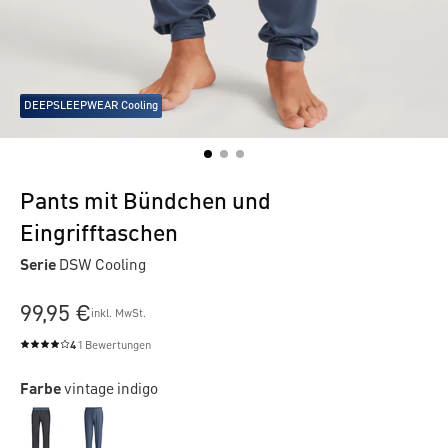
DEEPSLEEPWEAR Cooling
Pants mit Bündchen und
Eingrifftaschen
Serie
DSW Cooling
99,95 €
inkl. MwSt.
4
1 Bewertungen
Durchschnittliche Bewertung von 4 von 5 Sternen
Farbe
vintage indigo