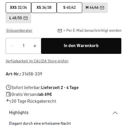
XXS
32/34
XS
36/38
S
40/42
M
44/46
L
48/50
Grössenberater
= Per E-Mail benachrichtigt werden
In den Warenkorb
Verfügbarkeit im CALIDA Store prüfen
Art-Nr.:
31458-339
Sofort lieferbar:
Lieferzeit 2 - 4 Tage
Gratis Versand
ab 69€
30 Tage Rückgaberecht
Highlights
Elegant durch eine erholsame Nacht