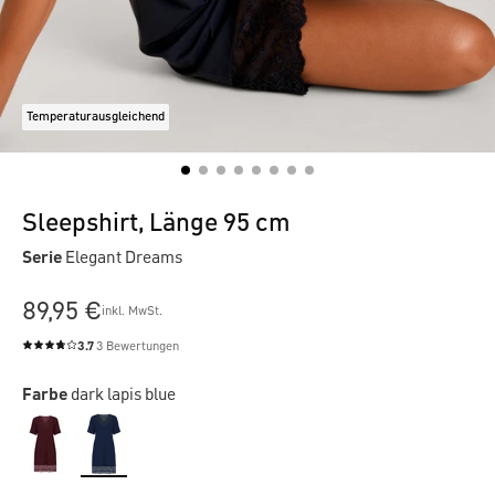
Temperaturausgleichend
Sleepshirt, Länge 95 cm
Serie
Elegant Dreams
89,95 €
inkl. MwSt.
3.7
3 Bewertungen
Durchschnittliche Bewertung von 3.7 von 5 Sternen
Farbe
dark lapis blue