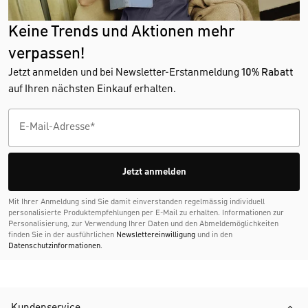
Keine Trends und Aktionen mehr
verpassen!
Jetzt anmelden und bei Newsletter-Erstanmeldung
10% Rabatt
auf Ihren nächsten Einkauf erhalten.
Jetzt anmelden
Mit Ihrer Anmeldung sind Sie damit einverstanden regelmässig individuell
personalisierte Produktempfehlungen per E-Mail zu erhalten. Informationen zur
Personalisierung, zur Verwendung Ihrer Daten und den Abmelde­möglichkeiten
finden Sie in der ausführlichen
Newslettereinwilligung
und in den
Datenschutzinformationen
.
Kundenservice