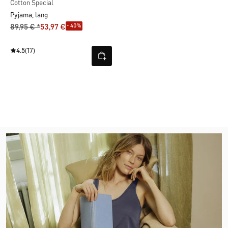
Cotton Special
Pyjama, lang
- 40%
89,95 € *
53,97 €
4.5
(17)