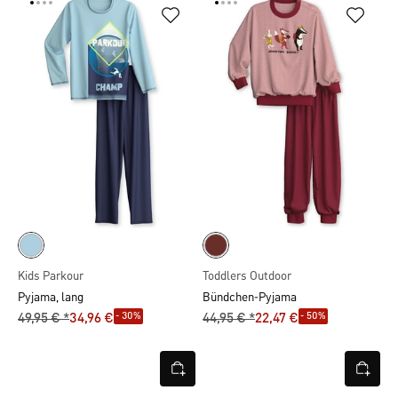
Kids Parkour
Toddlers Outdoor
Pyjama, lang
Bündchen-Pyjama
- 30%
- 50%
49,95 € *
34,96 €
44,95 € *
22,47 €