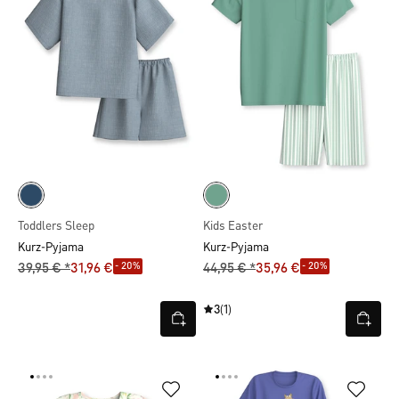
Toddlers Sleep
Kids Easter
Kurz-Pyjama
Kurz-Pyjama
- 20%
- 20%
39,95 € *
31,96 €
44,95 € *
35,96 €
3
(1)