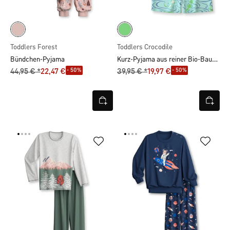
Toddlers Forest
Toddlers Crocodile
Kurz-Pyjama aus reiner Bio-Baumwolle
Bündchen-Pyjama
- 50%
- 50%
44,95 € *
22,47 €
39,95 € *
19,97 €