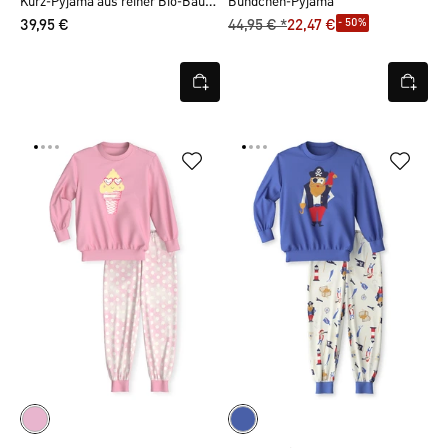
Kurz-Pyjama aus reiner Bio-Baumwolle
Bündchen-Pyjama
- 50%
39,95 €
44,95 € *
22,47 €