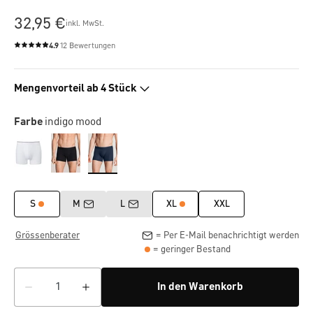
32,95 €
inkl. MwSt.
4.9
12 Bewertungen
Durchschnittliche Bewertung von 4.9 von 5 Sternen
Mengenvorteil ab 4 Stück
Farbe
indigo mood
S
M
L
XL
XXL
Grössenberater
= Per E-Mail benachrichtigt werden
= geringer Bestand
In den Warenkorb