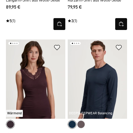
Langarm-Shirt aus Wolle-Seide
Kurzarm-Shirt aus Wolle-Seide
89,95 €
79,95 €
5
(1)
3
(1)
Wärmend
DEEPSLEEPWEAR Balancing