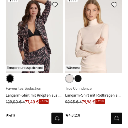
Temperaturausgleichend
Wärmend
Favourites Seduction
True Confidence
Langarm-Shirt mit Knöpfen aus TENCEL™ Modal und Seide
Langarm-Shirt mit Rollkragen aus Wolle-Seide
- 40%
- 20%
129,00 € *
77,40 €
99,95 € *
79,96 €
4
(1)
4.8
(23)