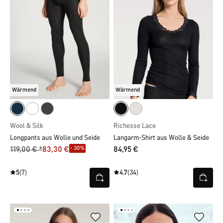
Wärmend
Wärmend
Wool & Silk
Richesse Lace
Longpants aus Wolle und Seide
Langarm-Shirt aus Wolle & Seide
- 30%
119,00 € *
83,30 €
84,95 €
5
(7)
4.7
(34)