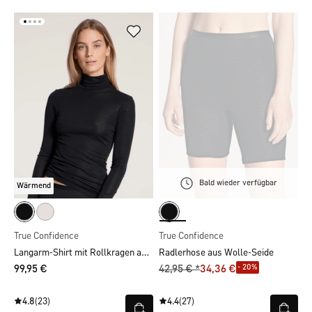
Bald wieder verfügbar
Wärmend
True Confidence
True Confidence
Langarm-Shirt mit Rollkragen aus Wolle-Seide
Radlerhose aus Wolle-Seide
- 20%
99,95 €
42,95 € *
34,36 €
4.8
(23)
4.4
(27)