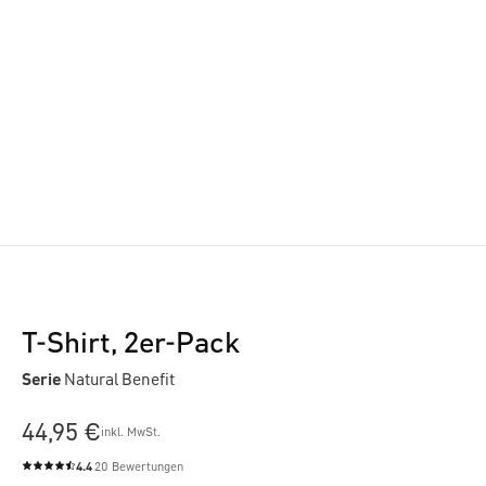
T-Shirt, 2er-Pack
Serie
Natural Benefit
44,95 €
inkl. MwSt.
4.4
20 Bewertungen
Durchschnittliche Bewertung von 4.4 von 5 Sternen