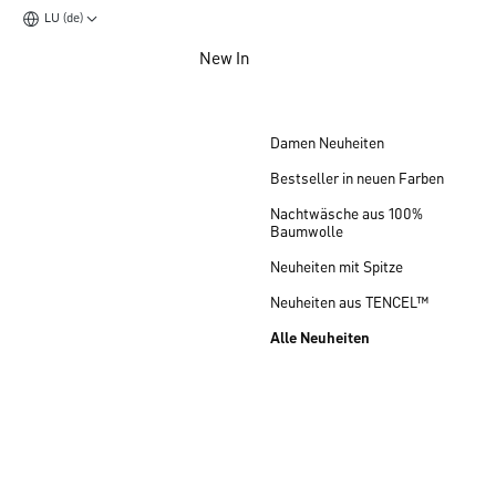
LU (de)
Zum Hauptinhalt springen
New In
Zum Footer springen
Damen Neuheiten
Bestseller in neuen Farben
Nachtwäsche aus 100%
Baumwolle
Neuheiten mit Spitze
Neuheiten aus TENCEL™
Alle Neuheiten