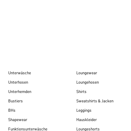
Herbst/Winter 26
Unterwäsche
Loungewear
Unterhosen
Loungehosen
Unterhemden
Shirts
Bustiers
Sweatshirts & Jacken
BHs
Leggings
Shapewear
Hauskleider
Funktionsunterwäsche
Loungeshorts