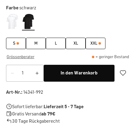
Farbe
schwarz
S
M
L
XL
XXL
Grössenberater
= geringer Bestand
In den Warenkorb
Art-Nr.:
14341-992
Sofort lieferbar:
Lieferzeit 5 - 7 Tage
Gratis Versand
ab 79€
30 Tage Rückgaberecht