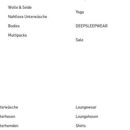
Wolle & Seide
Yoga
Nahtlose Unterwäsche
Bodies
DEEPSLEEPWEAR
Multipacks
Sale
Damen Neuheiten
terwäsche
Loungewear
terhosen
Loungehosen
terhemden
Shirts