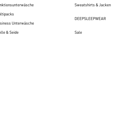
nktionsunterwäsche
Sweatshirts & Jacken
ltipacks
DEEPSLEEPWEAR
siness Unterwäsche
lle & Seide
Sale
Herren Neuheiten