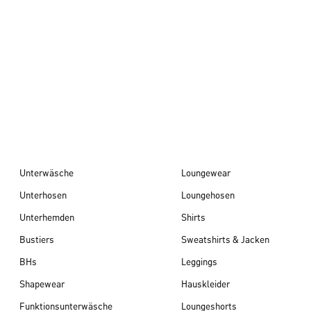
Herbst/Winter 26
Unterwäsche
Loungewear
Unterhosen
Loungehosen
Unterhemden
Shirts
Bustiers
Sweatshirts & Jacken
BHs
Leggings
Shapewear
Hauskleider
Funktionsunterwäsche
Loungeshorts