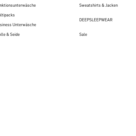
nktionsunterwäsche
Sweatshirts & Jacken
ltipacks
DEEPSLEEPWEAR
siness Unterwäsche
lle & Seide
Sale
Herren Neuheiten