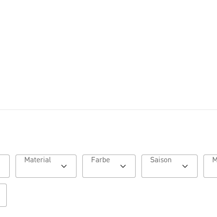
Lookbook HW26
Material
Farbe
Saison