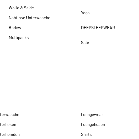
Wolle & Seide
Yoga
Nahtlose Unterwäsche
Bodies
DEEPSLEEPWEAR
Multipacks
Sale
Damen Neuheiten
terwäsche
Loungewear
terhosen
Loungehosen
terhemden
Shirts