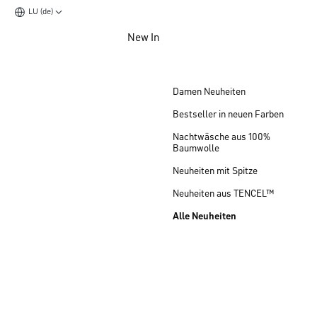
LU (de)
Zum Hauptinhalt springen
New In
Zum Footer springen
Damen Neuheiten
Bestseller in neuen Farben
Nachtwäsche aus 100%
Baumwolle
Neuheiten mit Spitze
Neuheiten aus TENCEL™
Alle Neuheiten