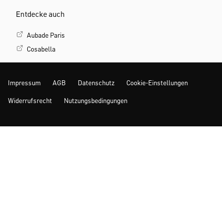
Entdecke auch
Aubade Paris
Cosabella
Impressum
AGB
Datenschutz
Cookie-Einstellungen
Widerrufsrecht
Nutzungsbedingungen
Mehr Inspiration
© 2026 www.calida.com | Alle Preise inkl. der gesetzl. MwSt.
*Letzter niedrigster Preis