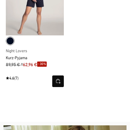
Night Lovers
Kurz-Pyjama
- 30%
89,95 € *
62,96 €
4.6
(7)