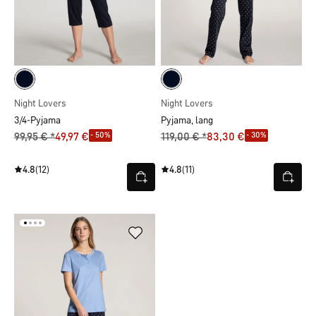
Night Lovers
Night Lovers
3/4-Pyjama
Pyjama, lang
- 50%
- 30%
99,95 € *
49,97 €
119,00 € *
83,30 €
4.8
(12)
4.8
(11)