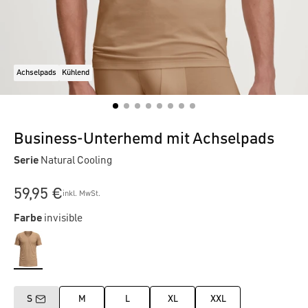
Achselpads
Kühlend
Business-Unterhemd mit Achselpads
Serie
Natural Cooling
59,95 €
inkl. MwSt.
Farbe
invisible
S
M
L
XL
XXL