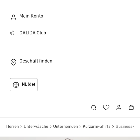
Mein Konto
CALIDA Club
Geschäft finden
NL (de)
Herren
Unterwäsche
Unterhemden
Kurzarm-Shirts
Business-Un