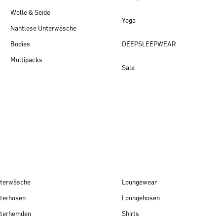
Wolle & Seide
Yoga
Nahtlose Unterwäsche
Bodies
DEEPSLEEPWEAR
Multipacks
Sale
Damen Neuheiten
terwäsche
Loungewear
terhosen
Loungehosen
terhemden
Shirts