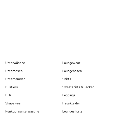
Herbst/Winter 26
Unterwäsche
Loungewear
Unterhosen
Loungehosen
Unterhemden
Shirts
Bustiers
Sweatshirts & Jacken
BHs
Leggings
Shapewear
Hauskleider
Funktionsunterwäsche
Loungeshorts