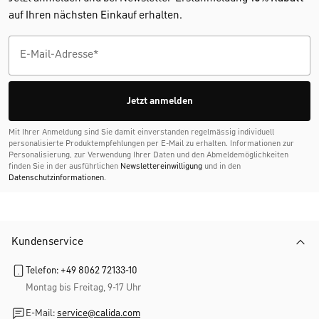
auf Ihren nächsten Einkauf erhalten.
Jetzt anmelden
Mit Ihrer Anmeldung sind Sie damit einverstanden regelmässig individuell
personalisierte Produktempfehlungen per E-Mail zu erhalten. Informationen zur
Personalisierung, zur Verwendung Ihrer Daten und den Abmelde­möglichkeiten
finden Sie in der ausführlichen
Newslettereinwilligung
und in den
Datenschutzinformationen
.
Kundenservice
Telefon: +49 8062 72133-10
Montag bis Freitag, 9-17 Uhr
E-Mail:
service@calida.com