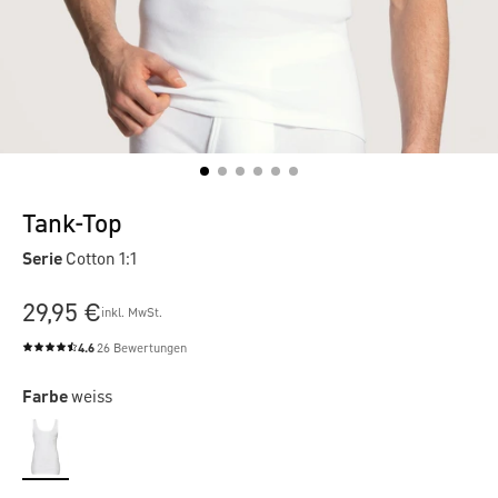
Tank-Top
Serie
Cotton 1:1
29,95 €
inkl. MwSt.
4.6
26 Bewertungen
Durchschnittliche Bewertung von 4.6 von 5 Sternen
Farbe
weiss