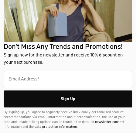
Don't Miss Any Trends and Promotions!
Sign up now for the newsletter and receive
10% discount
on
your next purchase.
Sign Up
By signing up, you agree to regularly receive individually personalized product
recommendations via email. Information about personalisation, the use of your
data and unsubscribing options can be found in the detailed
newsletter consent
information and the
data protection information
.