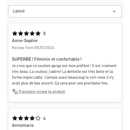
Average rating of 5 out of 5 stars
5
Anne-Sophie
Review from 08/07/2024
SUPERBE ! Féminin et confortable !
Je crois que ce soutien-gorge est mon préféré ! Il est vraiment
très beau. La couleur, j'adore! La dentelle est très belle et la
forme impeccable. J'aimais aussi beaucoup le vert mais il n'y
avait plus de bas assorti. Ça sera pour une prochaine fois.
Translate review to english
Average rating of 4 out of 5 stars
4
Annemarie