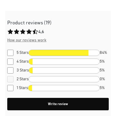
Product reviews (19)
Average rating of 4.6 out of 5 stars
4,6
How our reviews work
5 Stars
84%
4 Stars
5%
3 Stars
5%
2 Stars
0%
1 Stars
5%
Write review