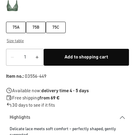
75A
75B
75C
Size table
Add to shopping cart
Item no.:
03556-449
Available now:
delivery time 4 - 5 days
Free shipping
from 69 €
30 days to see if it fits
Highlights
Delicate lace meets soft comfort – perfectly shaped, gently