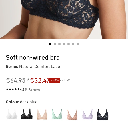
Soft non-wired bra
Series
Natural Comfort Lace
€64.95 *
€32.47
- 50%
incl. VAT
4.6
19 Reviews
Average rating of 4.6 out of 5 stars
Colour
dark blue