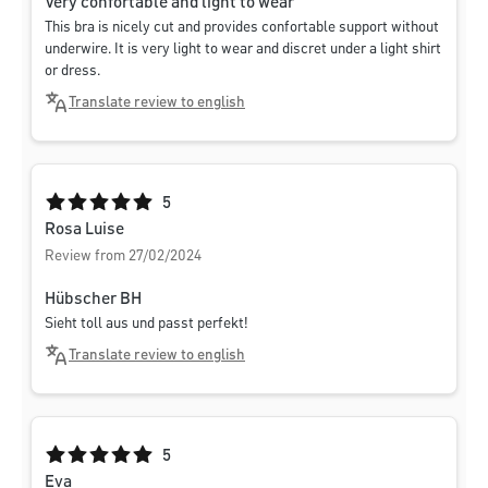
Very confortable and light to wear
This bra is nicely cut and provides confortable support without
underwire. It is very light to wear and discret under a light shirt
or dress.
Translate review to english
Average rating of 5 out of 5 stars
5
Rosa Luise
Review from 27/02/2024
Hübscher BH
Sieht toll aus und passt perfekt!
Translate review to english
Average rating of 5 out of 5 stars
5
Eva