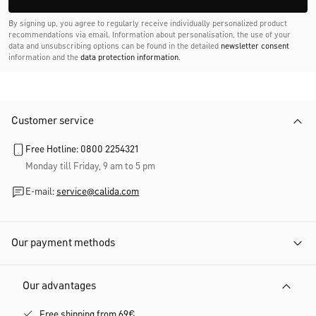
By signing up, you agree to regularly receive individually personalized product
recommendations via email. Information about personalisation, the use of your
data and unsubscribing options can be found in the detailed
newsletter consent
information and the
data protection information
.
Customer service
Free Hotline: 0800 2254321
Monday till Friday, 9 am to 5 pm
E-mail:
service@calida.com
Our payment methods
Our advantages
Free shipping from 69€