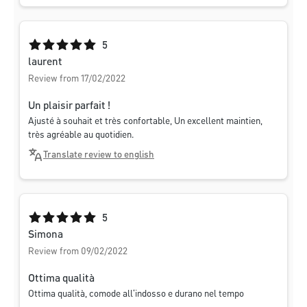
Average rating of 5 out of 5 stars
5
laurent
Review from 17/02/2022
Un plaisir parfait !
Ajusté à souhait et très confortable, Un excellent maintien,
très agréable au quotidien.
Translate review to english
Average rating of 5 out of 5 stars
5
Simona
Review from 09/02/2022
Ottima qualità
Ottima qualità, comode all‘indosso e durano nel tempo