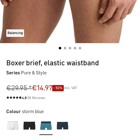
Balancing
Boxer brief, elastic waistband
Series
Pure & Style
€29.95 *
€14.97
- 50%
incl. VAT
4.8
55 Reviews
Average rating of 4.8 out of 5 stars
Colour
storm blue