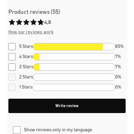
Product reviews (55)
Average rating of 4.8 out of 5 stars
4,8
How our reviews work
5 Stars
85%
4 Stars
7%
3 Stars
7%
2 Stars
0%
1 Stars
0%
Write review
Show reviews only in my language