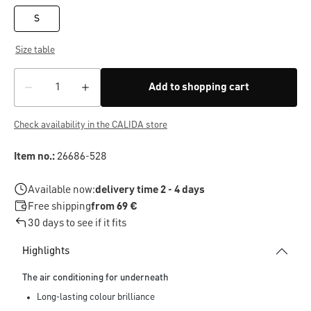
S
Size table
Add to shopping cart
Check availability in the CALIDA store
Item no.:
26686-528
Available now:
delivery time 2 - 4 days
Free shipping
from 69 €
30 days to see if it fits
Highlights
The air conditioning for underneath
Long-lasting colour brilliance