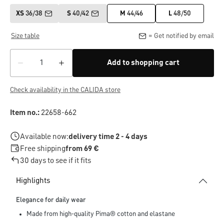
XS
36/38
S
40/42
M
44/46
L
48/50
Size table
= Get notified by email
Add to shopping cart
Check availability in the CALIDA store
Item no.:
22658-662
Available now:
delivery time 2 - 4 days
Free shipping
from 69 €
30 days to see if it fits
Highlights
Elegance for daily wear
Made from high-quality Pima® cotton and elastane