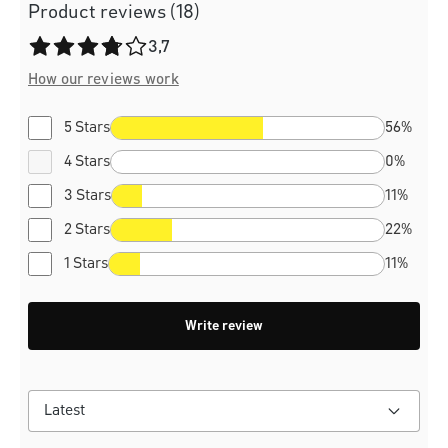
Product reviews (18)
Average rating of 3.7 out of 5 stars
3,7
How our reviews work
5 Stars
56%
4 Stars
0%
3 Stars
11%
2 Stars
22%
1 Stars
11%
Write review