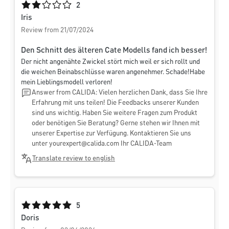
Average rating of 2 out of 5 stars
2
Iris
Review from 21/07/2024
Den Schnitt des älteren Cate Modells fand ich besser!
Der nicht angenähte Zwickel stört mich weil er sich rollt und
die weichen Beinabschlüsse waren angenehmer. Schade!Habe
mein Lieblingsmodell verloren!
Answer from CALIDA: Vielen herzlichen Dank, dass Sie Ihre
Erfahrung mit uns teilen! Die Feedbacks unserer Kunden
sind uns wichtig. Haben Sie weitere Fragen zum Produkt
oder benötigen Sie Beratung? Gerne stehen wir Ihnen mit
unserer Expertise zur Verfügung. Kontaktieren Sie uns
unter
yourexpert@calida.com
Ihr CALIDA-Team
Translate review to english
Average rating of 5 out of 5 stars
5
Doris