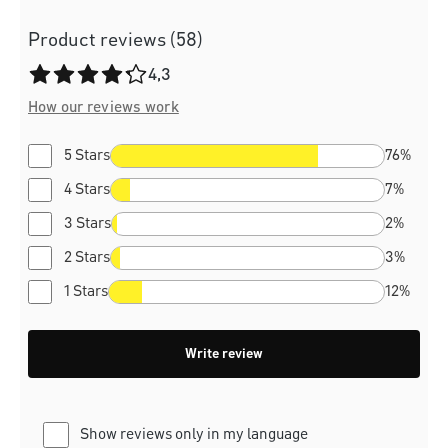
Product reviews (58)
Average rating of 4.3 out of 5 stars
4,3
How our reviews work
5 Stars
76%
4 Stars
7%
3 Stars
2%
2 Stars
3%
1 Stars
12%
Write review
Show reviews only in my language