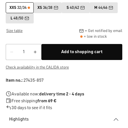
XXS
32/34
XS
36/38
S
40/42
M
44/46
L
48/50
Size table
= Get notified by email
= low in stock
Add to shopping cart
Check availability in the CALIDA store
Item no.:
27435-857
Available now:
delivery time 2 - 4 days
Free shipping
from 69 €
30 days to see if it fits
Highlights