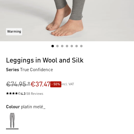
Warming
Leggings in Wool and Silk
Series
True Confidence
€74.95 *
€37.47
- 50%
incl. VAT
4.3
58 Reviews
Average rating of 4.3 out of 5 stars
Colour
platin melé_