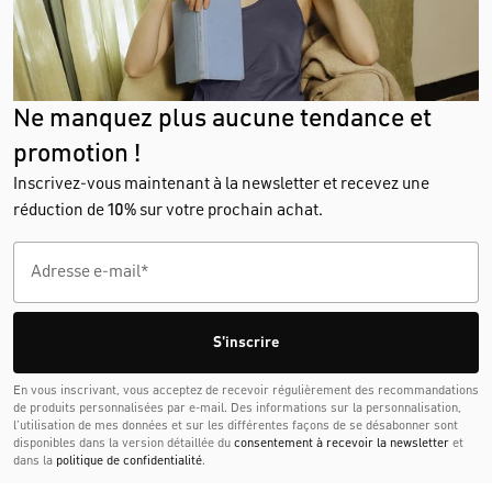
Ne manquez plus aucune tendance et
promotion !
Inscrivez-vous maintenant à la newsletter et recevez une
réduction de
10%
sur votre prochain achat.
S'inscrire
En vous inscrivant, vous acceptez de recevoir régulièrement des recommandations
de produits personnalisées par e-mail. Des informations sur la personnalisation,
l’utilisation de mes données et sur les différentes façons de se désabonner sont
disponibles dans la version détaillée du
consentement à recevoir la newsletter
et
dans la
politique de confidentialité
.