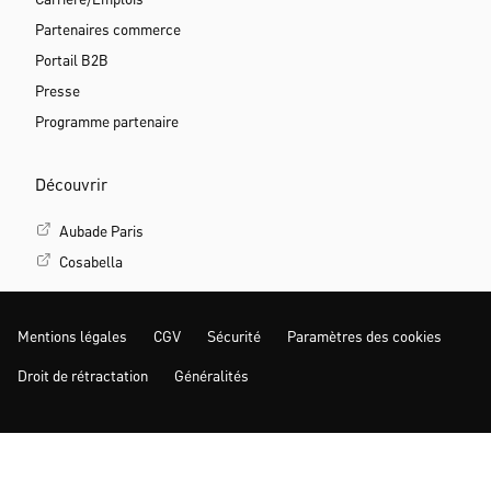
Carrière/Emplois
Partenaires commerce
Portail B2B
Presse
Programme partenaire
Découvrir
Aubade Paris
Cosabella
Mentions légales
CGV
Sécurité
Paramètres des cookies
Droit de rétractation
Généralités
PLUS D‘INSPIRATION