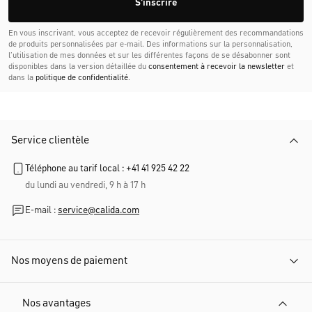
S'inscrire
En vous inscrivant, vous acceptez de recevoir régulièrement des recommandations
de produits personnalisées par e-mail. Des informations sur la personnalisation,
l’utilisation de mes données et sur les différentes façons de se désabonner sont
disponibles dans la version détaillée du
consentement à recevoir la newsletter
et
dans la
politique de confidentialité
.
Service clientèle
Téléphone au tarif local : +41 41 925 42 22
du lundi au vendredi, 9 h à 17 h
E-mail :
service@calida.com
Nos moyens de paiement
Nos avantages