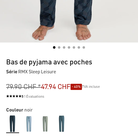
Bas de pyjama avec poches
Série
RMX Sleep Leisure
79.90 CHF *
47.94 CHF
- 40%
TVA incluse
5
1 Évaluations
Note moyenne de 5 sur 5 étoiles
Couleur
noir