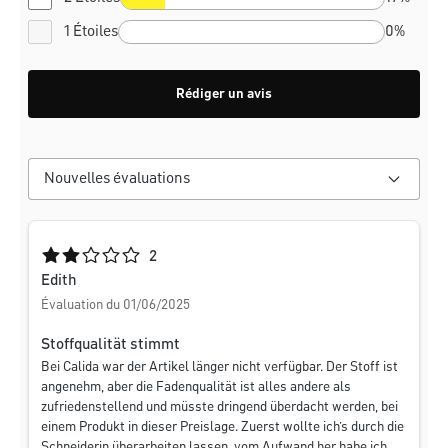
1 Étoiles
0%
Rédiger un avis
Note moyenne de 2 sur 5 étoiles
2
Edith
Évaluation du 01/06/2025
Stoffqualität stimmt
Bei Calida war der Artikel länger nicht verfügbar. Der Stoff ist
angenehm, aber die Fadenqualität ist alles andere als
zufriedenstellend und müsste dringend überdacht werden, bei
einem Produkt in dieser Preislage. Zuerst wollte ich’s durch die
Schneiderin überarbeiten lassen, vom Aufwand her habe ich