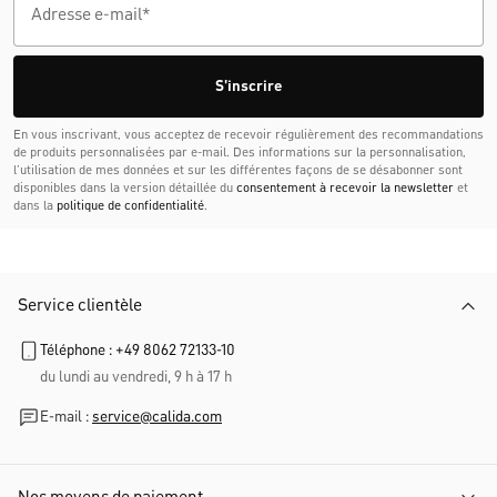
S'inscrire
En vous inscrivant, vous acceptez de recevoir régulièrement des recommandations
de produits personnalisées par e-mail. Des informations sur la personnalisation,
l’utilisation de mes données et sur les différentes façons de se désabonner sont
disponibles dans la version détaillée du
consentement à recevoir la newsletter
et
dans la
politique de confidentialité
.
Service clientèle
Téléphone : +49 8062 72133-10
du lundi au vendredi, 9 h à 17 h
E-mail :
service@calida.com