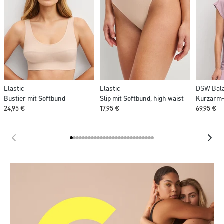
Elastic
Elastic
DSW Bala
Bustier mit Softbund
Slip mit Softbund, high waist
Kurzarm-
24,95 €
17,95 €
69,95 €