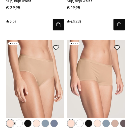
Slip, high waist
Slip, high waist
€ 39,95
€ 19,95
5
(5)
4.1
(28)