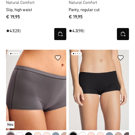
Natural Comfort
Natural Comfort
Slip, high waist
Panty, regular cut
€ 19,95
€ 19,95
4.1
(28)
4.3
(98)
Neu