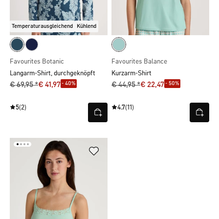
Temperaturausgleichend
Kühlend
Favourites Botanic
Favourites Balance
Langarm-Shirt, durchgeknöpft
Kurzarm-Shirt
- 40%
- 50%
€ 69,95 *
€ 41,97
€ 44,95 *
€ 22,47
5
(2)
4.7
(11)