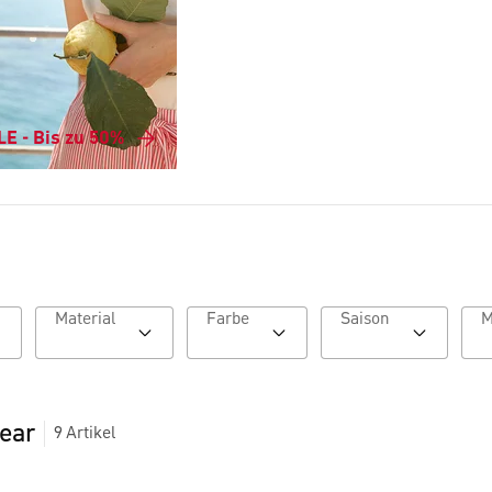
E - Bis zu 50%
Material
Farbe
Saison
ear
9
Artikel