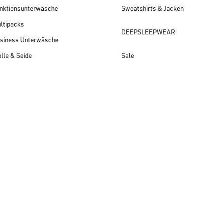
nktionsunterwäsche
Sweatshirts & Jacken
ltipacks
DEEPSLEEPWEAR
siness Unterwäsche
lle & Seide
Sale
Herren Neuheiten