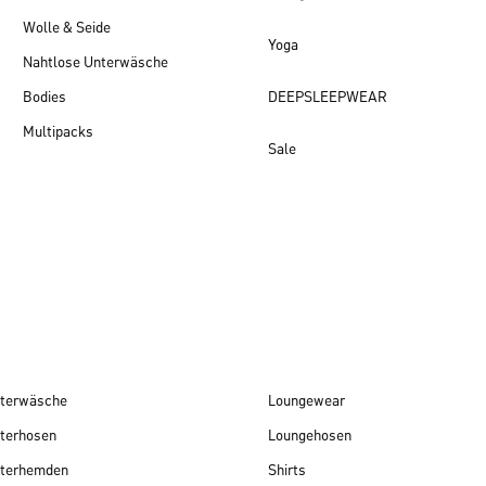
Wolle & Seide
Yoga
Nahtlose Unterwäsche
Bodies
DEEPSLEEPWEAR
Multipacks
Sale
Damen Neuheiten
terwäsche
Loungewear
terhosen
Loungehosen
terhemden
Shirts