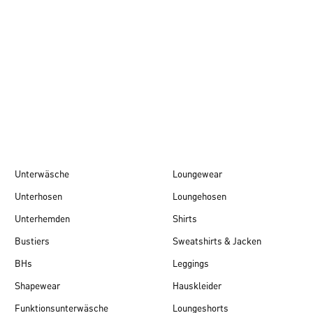
Herbst/Winter 26
Unterwäsche
Loungewear
Unterhosen
Loungehosen
Unterhemden
Shirts
Bustiers
Sweatshirts & Jacken
BHs
Leggings
Shapewear
Hauskleider
Funktionsunterwäsche
Loungeshorts