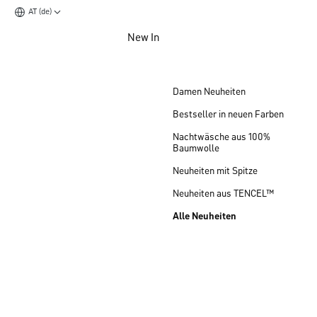
AT (de)
Zum Hauptinhalt springen
New In
Zum Footer springen
Damen Neuheiten
Bestseller in neuen Farben
Nachtwäsche aus 100%
Baumwolle
Neuheiten mit Spitze
Neuheiten aus TENCEL™
Alle Neuheiten