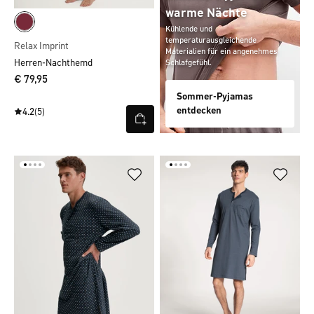
warme Nächte
Kühlende und
temperaturausgleichende
Relax Imprint
Materialien für ein angenehmes
Herren-Nachthemd
Schlafgefühl.
€ 79,95
Sommer-Pyjamas
entdecken
4.2
(5)