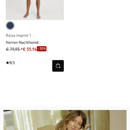
Relax Imprint 1
Herren-Nachthemd
- 30%
€ 79,95 *
€ 55,96
5
(1)