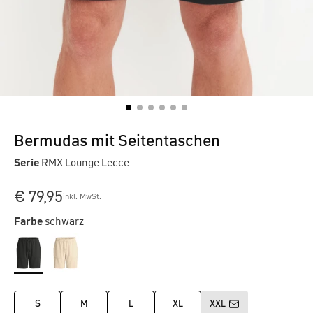
Bermudas mit Seitentaschen
Serie
RMX Lounge Lecce
€ 79,95
inkl. MwSt.
Farbe
schwarz
S
M
L
XL
XXL