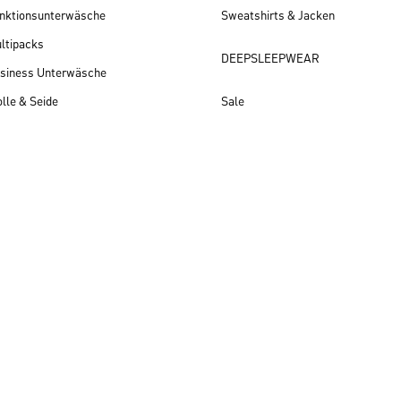
nktionsunterwäsche
Sweatshirts & Jacken
ltipacks
DEEPSLEEPWEAR
siness Unterwäsche
lle & Seide
Sale
Herren Neuheiten