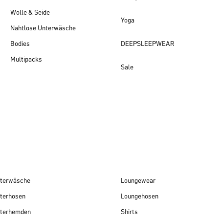
Wolle & Seide
Yoga
Nahtlose Unterwäsche
Bodies
DEEPSLEEPWEAR
Multipacks
Sale
Damen Neuheiten
terwäsche
Loungewear
terhosen
Loungehosen
terhemden
Shirts