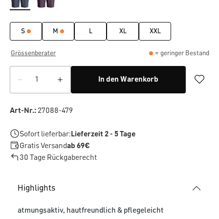
S
M
L
XL
XXL
Grössenberater
= geringer Bestand
In den Warenkorb
Art-Nr.:
27088-479
Sofort lieferbar:
Lieferzeit 2 - 5 Tage
Gratis Versand
ab 69€
30 Tage Rückgaberecht
Highlights
atmungsaktiv, hautfreundlich & pflegeleicht