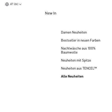
AT (de)
Zum Hauptinhalt springen
New In
Zum Footer springen
Damen Neuheiten
Bestseller in neuen Farben
Nachtwäsche aus 100%
Baumwolle
Neuheiten mit Spitze
Neuheiten aus TENCEL™
Alle Neuheiten