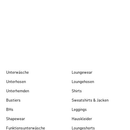
Herbst/Winter 26
Unterwäsche
Loungewear
Unterhosen
Loungehosen
Unterhemden
Shirts
Bustiers
Sweatshirts & Jacken
BHs
Leggings
Shapewear
Hauskleider
Funktionsunterwäsche
Loungeshorts