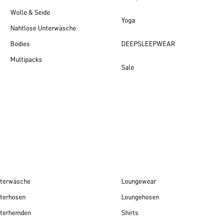
Wolle & Seide
Yoga
Nahtlose Unterwäsche
Bodies
DEEPSLEEPWEAR
Multipacks
Sale
Damen Neuheiten
terwäsche
Loungewear
terhosen
Loungehosen
terhemden
Shirts