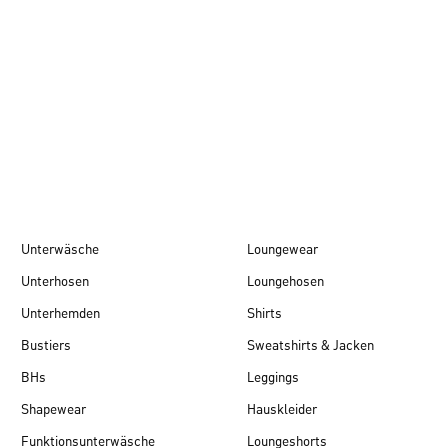
Herbst/Winter 26
Unterwäsche
Loungewear
Unterhosen
Loungehosen
Unterhemden
Shirts
Bustiers
Sweatshirts & Jacken
BHs
Leggings
Shapewear
Hauskleider
Funktionsunterwäsche
Loungeshorts