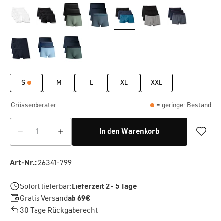
S
M
L
XL
XXL
Grössenberater
= geringer Bestand
In den Warenkorb
Art-Nr.:
26341-799
Sofort lieferbar:
Lieferzeit 2 - 5 Tage
Gratis Versand
ab 69€
30 Tage Rückgaberecht