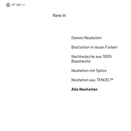
AT (de)
Zum Hauptinhalt springen
New In
Zum Footer springen
Damen Neuheiten
Bestseller in neuen Farben
Nachtwäsche aus 100%
Baumwolle
Neuheiten mit Spitze
Neuheiten aus TENCEL™
Alle Neuheiten