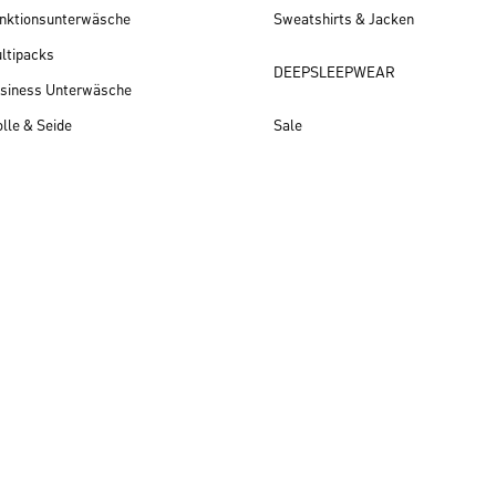
nktionsunterwäsche
Sweatshirts & Jacken
ltipacks
DEEPSLEEPWEAR
siness Unterwäsche
lle & Seide
Sale
Herren Neuheiten