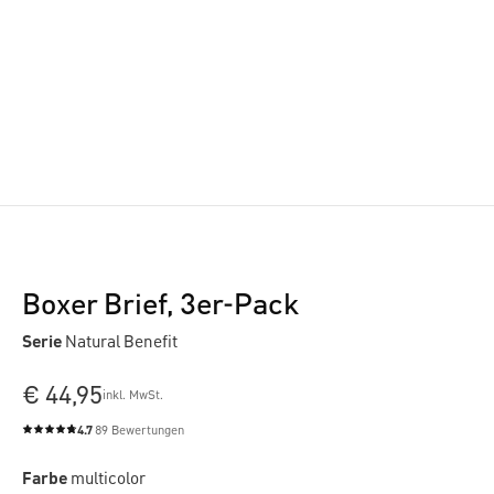
Boxer Brief, 3er-Pack
Serie
Natural Benefit
€ 44,95
inkl. MwSt.
4.7
89 Bewertungen
Durchschnittliche Bewertung von 4.7 von 5 Sternen
Farbe
multicolor