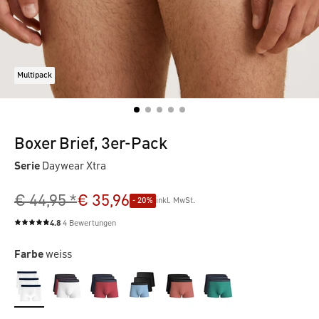
Multipack
Boxer Brief, 3er-Pack
Serie
Daywear Xtra
€ 44,95 *
€ 35,96
- 20%
inkl. MwSt.
4.8
4 Bewertungen
Durchschnittliche Bewertung von 4.8 von 5 Sternen
Farbe
weiss