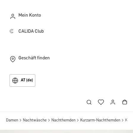
Mein Konto
CALIDA Club
Geschäft finden
AT (de)
Damen
Nachtwäsche
Nachthemden
Kurzarm-Nachthemden
Kurz