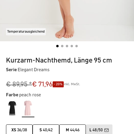
Temperaturausgleichend
Kurzarm-Nachthemd, Länge 95 cm
Serie
Elegant Dreams
€ 89,95 *
€ 71,96
- 20%
inkl. MwSt.
Farbe
peach rose
XS
36/38
S
40/42
M
44/46
L
48/50