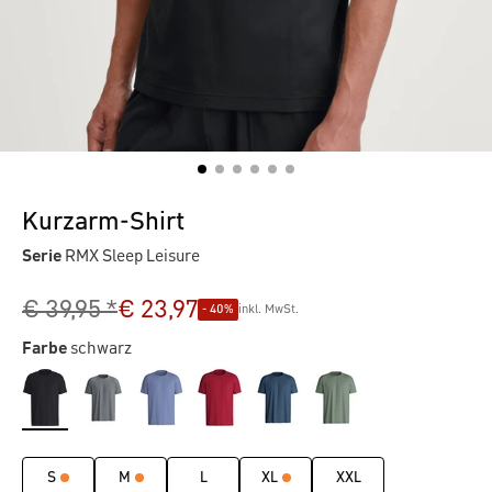
Kurzarm-Shirt
Serie
RMX Sleep Leisure
€ 39,95 *
€ 23,97
- 40%
inkl. MwSt.
Farbe
schwarz
S
M
L
XL
XXL