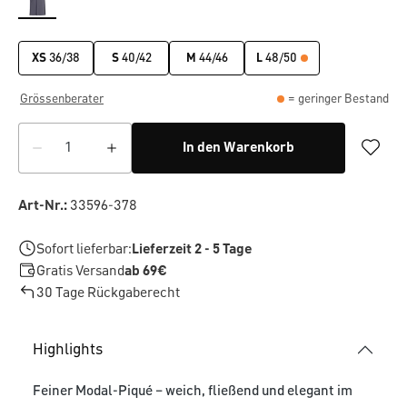
XS
36/38
S
40/42
M
44/46
L
48/50
Grössenberater
= geringer Bestand
In den Warenkorb
Art-Nr.:
33596-378
Sofort lieferbar:
Lieferzeit 2 - 5 Tage
Gratis Versand
ab 69€
30 Tage Rückgaberecht
Highlights
Feiner Modal-Piqué – weich, fließend und elegant im