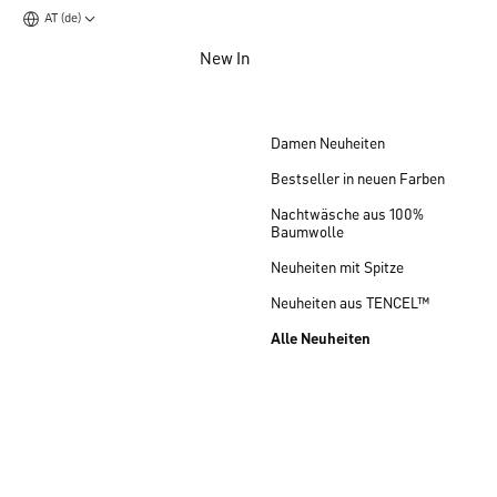
AT (de)
Zum Hauptinhalt springen
New In
Zum Footer springen
Damen Neuheiten
Bestseller in neuen Farben
Nachtwäsche aus 100%
Baumwolle
Neuheiten mit Spitze
Neuheiten aus TENCEL™
Alle Neuheiten