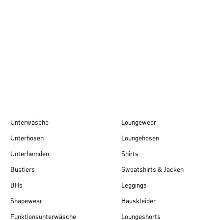
Herbst/Winter 26
Unterwäsche
Loungewear
Unterhosen
Loungehosen
Unterhemden
Shirts
Bustiers
Sweatshirts & Jacken
BHs
Leggings
Shapewear
Hauskleider
Funktionsunterwäsche
Loungeshorts