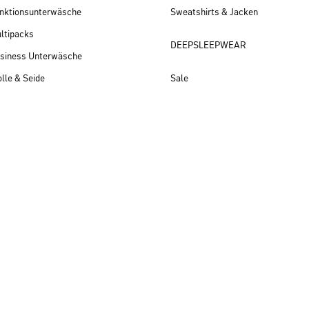
nktionsunterwäsche
Sweatshirts & Jacken
ltipacks
DEEPSLEEPWEAR
siness Unterwäsche
lle & Seide
Sale
Herren Neuheiten