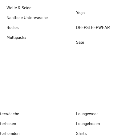
Wolle & Seide
Yoga
Nahtlose Unterwäsche
Bodies
DEEPSLEEPWEAR
Multipacks
Sale
Damen Neuheiten
terwäsche
Loungewear
terhosen
Loungehosen
terhemden
Shirts