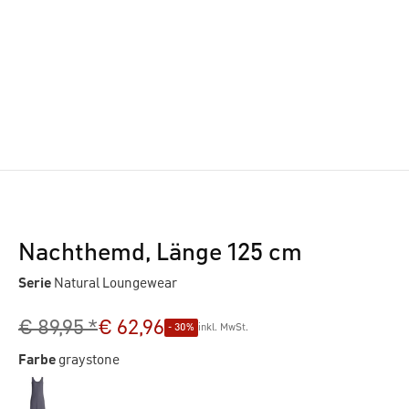
Nachthemd, Länge 125 cm
Serie
Natural Loungewear
€ 89,95 *
€ 62,96
- 30%
inkl. MwSt.
Farbe
graystone