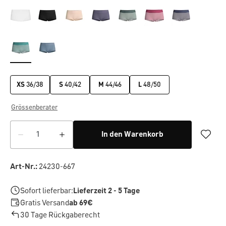
XS
36/38
S
40/42
M
44/46
L
48/50
Grössenberater
In den Warenkorb
Art-Nr.:
24230-667
Sofort lieferbar:
Lieferzeit 2 - 5 Tage
Gratis Versand
ab 69€
30 Tage Rückgaberecht