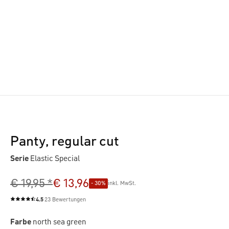
Panty, regular cut
Serie
Elastic Special
€ 19,95 *
€ 13,96
- 30%
inkl. MwSt.
4.5
23 Bewertungen
Durchschnittliche Bewertung von 4.5 von 5 Sternen
Farbe
north sea green