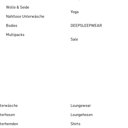
Wolle & Seide
Yoga
Nahtlose Unterwäsche
Bodies
DEEPSLEEPWEAR
Multipacks
Sale
Damen Neuheiten
terwäsche
Loungewear
terhosen
Loungehosen
terhemden
Shirts