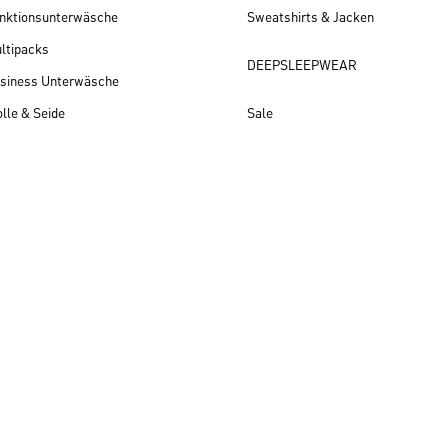
nktionsunterwäsche
Sweatshirts & Jacken
ltipacks
DEEPSLEEPWEAR
siness Unterwäsche
lle & Seide
Sale
Herren Neuheiten