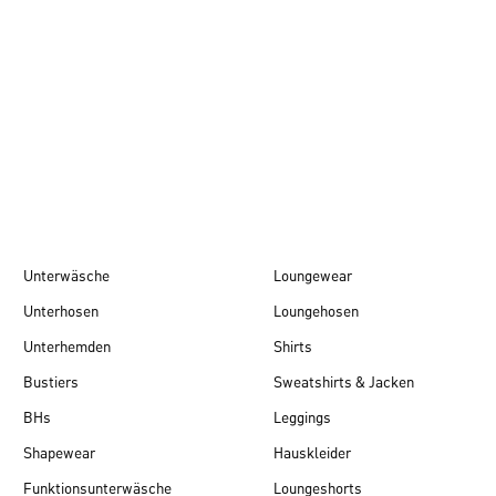
Herbst/Winter 26
Unterwäsche
Loungewear
Unterhosen
Loungehosen
Unterhemden
Shirts
Bustiers
Sweatshirts & Jacken
BHs
Leggings
Shapewear
Hauskleider
Funktionsunterwäsche
Loungeshorts