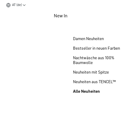
AT (de)
Zum Hauptinhalt springen
New In
Zum Footer springen
Damen Neuheiten
Bestseller in neuen Farben
Nachtwäsche aus 100%
Baumwolle
Neuheiten mit Spitze
Neuheiten aus TENCEL™
Alle Neuheiten