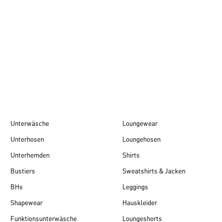
Herbst/Winter 26
Unterwäsche
Loungewear
Unterhosen
Loungehosen
Unterhemden
Shirts
Bustiers
Sweatshirts & Jacken
BHs
Leggings
Shapewear
Hauskleider
Funktionsunterwäsche
Loungeshorts