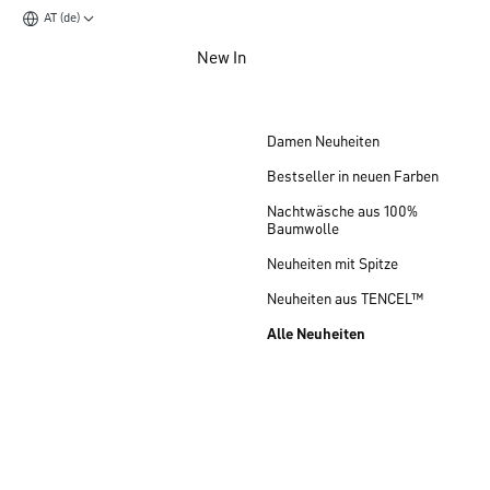
AT (de)
Zum Hauptinhalt springen
New In
Zum Footer springen
Damen Neuheiten
Bestseller in neuen Farben
Nachtwäsche aus 100%
Baumwolle
Neuheiten mit Spitze
Neuheiten aus TENCEL™
Alle Neuheiten