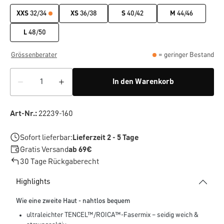
XXS
32/34
XS
36/38
S
40/42
M
44/46
L
48/50
Grössenberater
= geringer Bestand
In den Warenkorb
Art-Nr.:
22239-160
Sofort lieferbar:
Lieferzeit 2 - 5 Tage
Gratis Versand
ab 69€
30 Tage Rückgaberecht
Highlights
Wie eine zweite Haut - nahtlos bequem
ultraleichter TENCEL™/ROICA™-Fasermix – seidig weich &