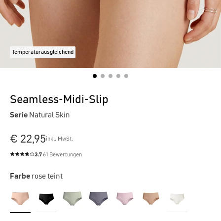
Temperaturausgleichend
Seamless-Midi-Slip
Serie
Natural Skin
€ 22,95
inkl. MwSt.
3.7
61 Bewertungen
Durchschnittliche Bewertung von 3.7 von 5 Sternen
Farbe
rose teint