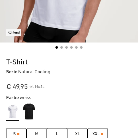
Kühlend
T-Shirt
Serie
Natural Cooling
€ 49,95
inkl. MwSt.
Farbe
weiss
S
M
L
XL
XXL