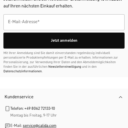
auf Ihren nächsten Einkauf erhalten.
Jetzt anmelden
Mit Ihrer Anmeldung sind Sie damit einverstanden regelmässig individuell
personalisierte Produktempfehlungen per E-Mail zu erhalten. Informationen zur
Personalisierung, zur Verwendung Ihrer Daten und den Abmelde­möglichkeiten
finden Sie in der ausführlichen
Newslettereinwilligung
und in den
Datenschutzinformationen
.
Kundenservice
Telefon: +49 8062 72133-10
Montag bis Freitag, 9-17 Uhr
E-Mail:
service@calida.com