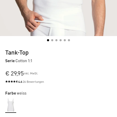
Tank-Top
Serie
Cotton 1:1
€ 29,95
inkl. MwSt.
4.6
26 Bewertungen
Durchschnittliche Bewertung von 4.6 von 5 Sternen
Farbe
weiss