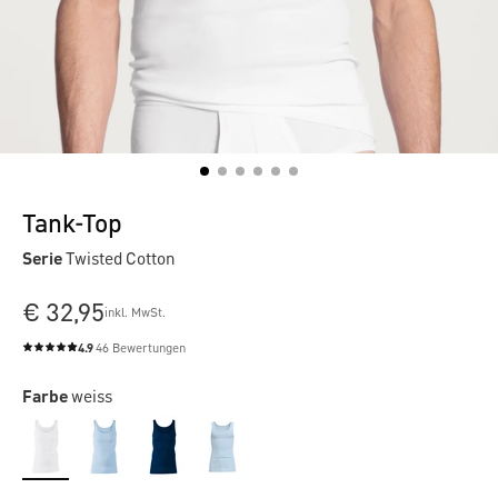
Tank-Top
Serie
Twisted Cotton
€ 32,95
inkl. MwSt.
4.9
46 Bewertungen
Durchschnittliche Bewertung von 4.9 von 5 Sternen
Farbe
weiss