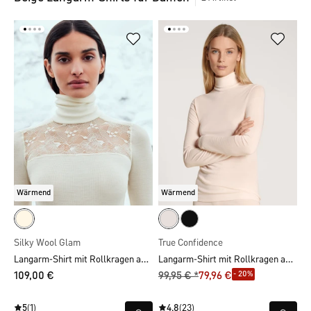
Wärmend
Wärmend
Silky Wool Glam
True Confidence
Langarm-Shirt mit Rollkragen aus Wolle-Seide
Langarm-Shirt mit Rollkragen aus Wolle-Seide
- 20%
109,00 €
99,95 € *
79,96 €
5
(1)
4.8
(23)