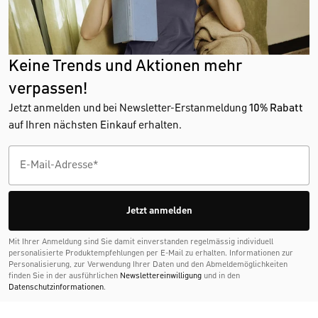
Keine Trends und Aktionen mehr
verpassen!
Jetzt anmelden und bei Newsletter-Erstanmeldung
10% Rabatt
auf Ihren nächsten Einkauf erhalten.
Jetzt anmelden
Mit Ihrer Anmeldung sind Sie damit einverstanden regelmässig individuell
personalisierte Produktempfehlungen per E-Mail zu erhalten. Informationen zur
Personalisierung, zur Verwendung Ihrer Daten und den Abmelde­möglichkeiten
finden Sie in der ausführlichen
Newslettereinwilligung
und in den
Datenschutzinformationen
.