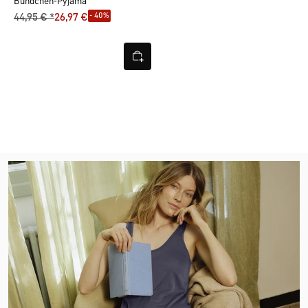
Bündchen-Pyjama
- 40%
44,95 € *
26,97 €