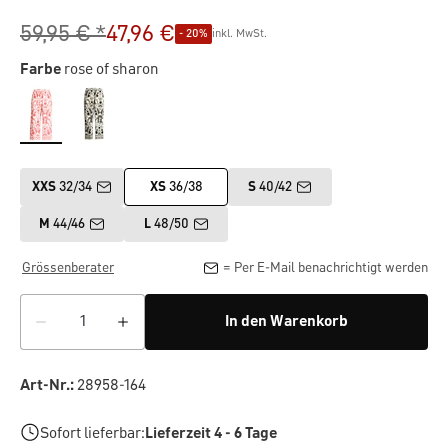
59,95 € *
47,96 €
- 20%
inkl. MwSt.
Farbe
rose of sharon
XXS
32/34
XS
36/38
S
40/42
M
44/46
L
48/50
Grössenberater
= Per E-Mail benachrichtigt werden
In den Warenkorb
Art-Nr.:
28958-164
Sofort lieferbar:
Lieferzeit 4 - 6 Tage