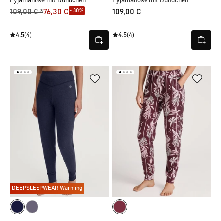
Pyjamahose mit Bündchen
Pyjamahose mit Bündchen
- 30%
109,00 € *
76,30 €
109,00 €
4.5
(4)
4.5
(4)
DEEPSLEEPWEAR Warming