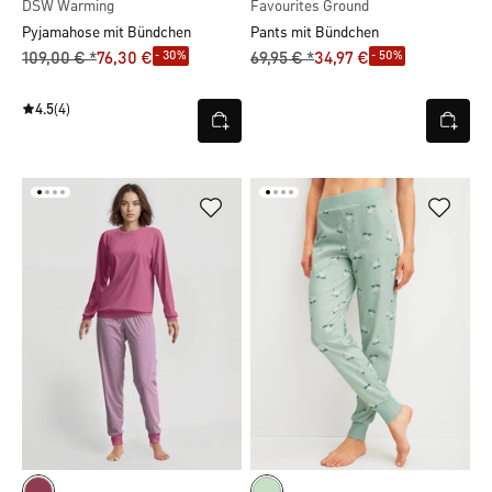
DSW Warming
Favourites Ground
Pyjamahose mit Bündchen
Pants mit Bündchen
- 30%
- 50%
109,00 € *
76,30 €
69,95 € *
34,97 €
4.5
(4)