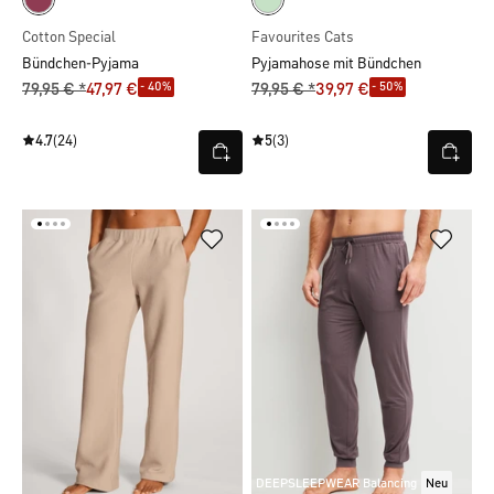
Cotton Special
Favourites Cats
Bündchen-Pyjama
Pyjamahose mit Bündchen
- 40%
- 50%
79,95 € *
47,97 €
79,95 € *
39,97 €
4.7
(24)
5
(3)
DEEPSLEEPWEAR Balancing
Neu