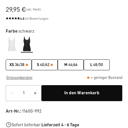
29,95 €
inkl. MwSt.
4.8
63 Bewertungen
Durchschnittliche Bewertung von 4.8 von 5 Sternen
Farbe
schwarz
XS
36/38
S
40/42
M
44/46
L
48/50
Grössenberater
= geringer Bestand
In den Warenkorb
Art-Nr.:
11600-992
Sofort lieferbar:
Lieferzeit 4 - 6 Tage