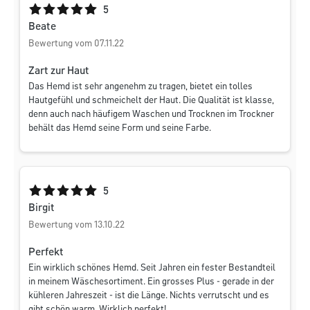
Durchschnittliche Bewertung von 5 von 5 Sternen
5
Beate
Bewertung vom 07.11.22
Zart zur Haut
Das Hemd ist sehr angenehm zu tragen, bietet ein tolles
Hautgefühl und schmeichelt der Haut. Die Qualität ist klasse,
denn auch nach häufigem Waschen und Trocknen im Trockner
behält das Hemd seine Form und seine Farbe.
Durchschnittliche Bewertung von 5 von 5 Sternen
5
Birgit
Bewertung vom 13.10.22
Perfekt
Ein wirklich schönes Hemd. Seit Jahren ein fester Bestandteil
in meinem Wäschesortiment. Ein grosses Plus - gerade in der
kühleren Jahreszeit - ist die Länge. Nichts verrutscht und es
gibt schön warm. Wirklich perfekt!