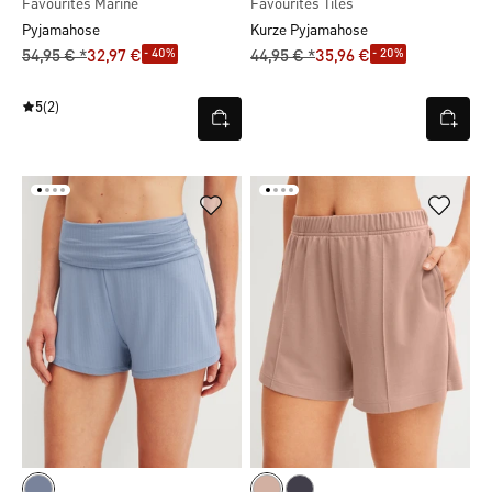
Favourites Marine
Favourites Tiles
Pyjamahose
Kurze Pyjamahose
- 40%
- 20%
54,95 € *
32,97 €
44,95 € *
35,96 €
5
(2)