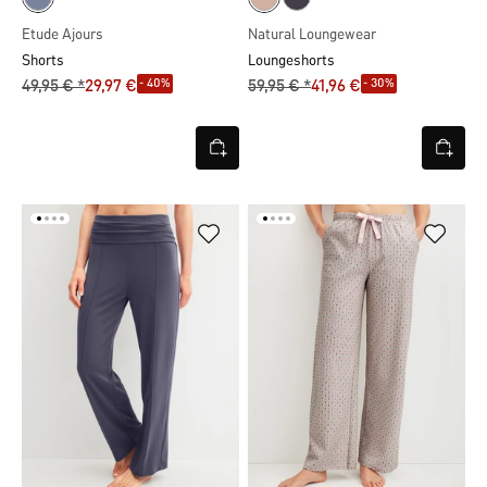
Etude Ajours
Natural Loungewear
Shorts
Loungeshorts
- 40%
- 30%
49,95 € *
29,97 €
59,95 € *
41,96 €