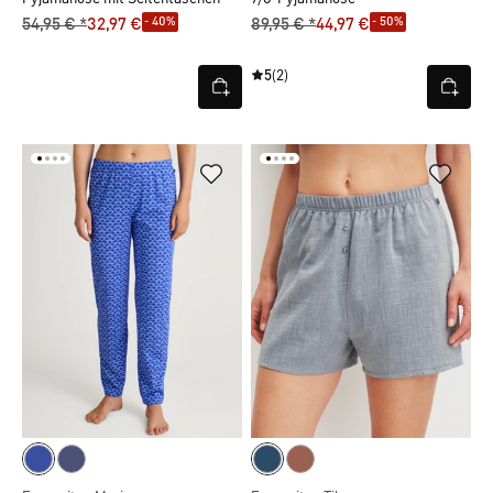
- 40%
- 50%
54,95 € *
32,97 €
89,95 € *
44,97 €
5
(2)