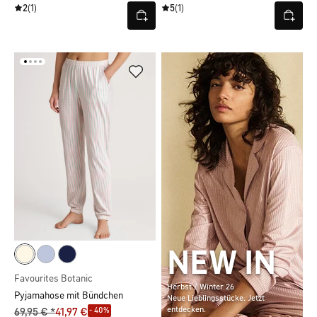
2
(1)
5
(1)
NEW IN
Favourites Botanic
Herbst / Winter 26
Pyjamahose mit Bündchen
Neue Lieblingsstücke. Jetzt
entdecken.
- 40%
69,95 € *
41,97 €