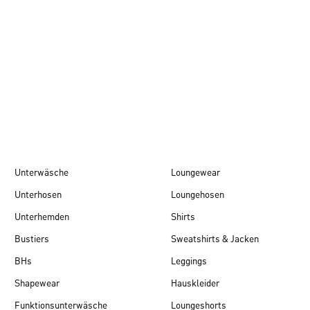
Herbst/Winter 26
Unterwäsche
Loungewear
Unterhosen
Loungehosen
Unterhemden
Shirts
Bustiers
Sweatshirts & Jacken
BHs
Leggings
Shapewear
Hauskleider
Funktionsunterwäsche
Loungeshorts