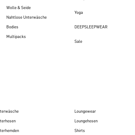
Wolle & Seide
Yoga
Nahtlose Unterwäsche
Bodies
DEEPSLEEPWEAR
Multipacks
Sale
Damen Neuheiten
terwäsche
Loungewear
terhosen
Loungehosen
terhemden
Shirts