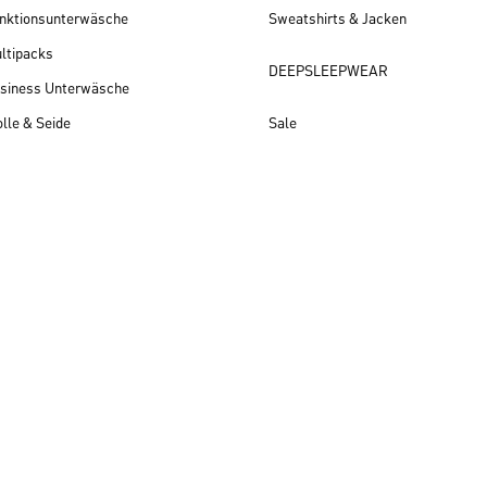
nktionsunterwäsche
Sweatshirts & Jacken
ltipacks
DEEPSLEEPWEAR
siness Unterwäsche
lle & Seide
Sale
Herren Neuheiten