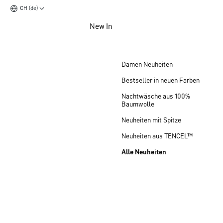
CH (de)
Zum Hauptinhalt springen
New In
Zum Footer springen
Damen Neuheiten
Bestseller in neuen Farben
Nachtwäsche aus 100%
Baumwolle
Neuheiten mit Spitze
Neuheiten aus TENCEL™
Alle Neuheiten