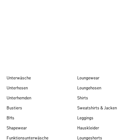
Herbst/Winter 26
Unterwäsche
Loungewear
Unterhosen
Loungehosen
Unterhemden
Shirts
Bustiers
Sweatshirts & Jacken
BHs
Leggings
Shapewear
Hauskleider
Funktionsunterwäsche
Loungeshorts