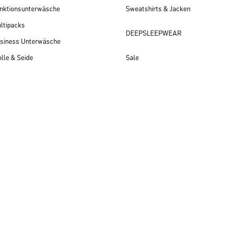
nktionsunterwäsche
Sweatshirts & Jacken
ltipacks
DEEPSLEEPWEAR
siness Unterwäsche
lle & Seide
Sale
Herren Neuheiten