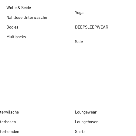
Wolle & Seide
Yoga
Nahtlose Unterwäsche
Bodies
DEEPSLEEPWEAR
Multipacks
Sale
Damen Neuheiten
terwäsche
Loungewear
terhosen
Loungehosen
terhemden
Shirts