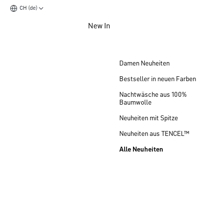
CH (de)
Zum Hauptinhalt springen
New In
Zum Footer springen
Damen Neuheiten
Bestseller in neuen Farben
Nachtwäsche aus 100%
Baumwolle
Neuheiten mit Spitze
Neuheiten aus TENCEL™
Alle Neuheiten