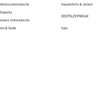
nktionsunterwäsche
Sweatshirts & Jacken
ltipacks
DEEPSLEEPWEAR
siness Unterwäsche
lle & Seide
Sale
Herren Neuheiten