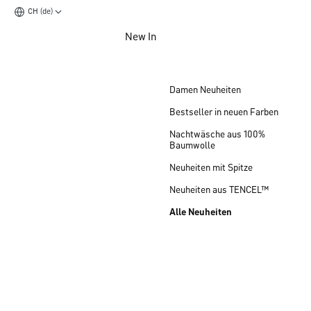
CH (de)
Zum Hauptinhalt springen
New In
Zum Footer springen
Damen Neuheiten
Bestseller in neuen Farben
Nachtwäsche aus 100%
Baumwolle
Neuheiten mit Spitze
Neuheiten aus TENCEL™
Alle Neuheiten