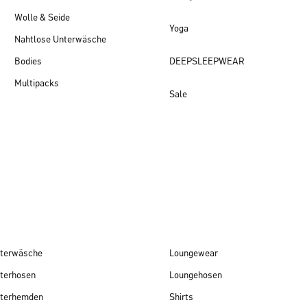
Wolle & Seide
Yoga
Nahtlose Unterwäsche
Bodies
DEEPSLEEPWEAR
Multipacks
Sale
Damen Neuheiten
terwäsche
Loungewear
terhosen
Loungehosen
terhemden
Shirts