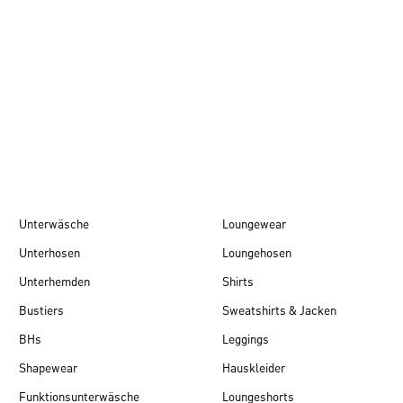
Herbst/Winter 26
Unterwäsche
Loungewear
Unterhosen
Loungehosen
Unterhemden
Shirts
Bustiers
Sweatshirts & Jacken
BHs
Leggings
Shapewear
Hauskleider
Funktionsunterwäsche
Loungeshorts