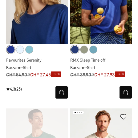
Favourites Serenity
RMX Sleep Time off
Kurzarm-Shirt
Kurzarm-Shirt
- 50%
- 30%
CHF 54.90 *
CHF 27.45
CHF 39.90 *
CHF 27.93
4.3
(25)