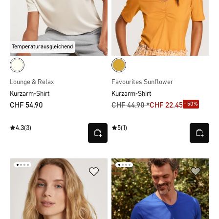
Temperaturausgleichend
Lounge & Relax
Favourites Sunflower
Kurzarm-Shirt
Kurzarm-Shirt
- 50%
CHF 54.90
CHF 44.90 *
CHF 22.45
4.3
(3)
5
(1)