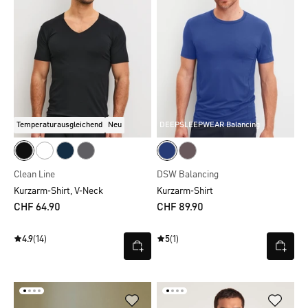
Temperaturausgleichend
Neu
DEEPSLEEPWEAR Balancing
Clean Line
DSW Balancing
Kurzarm-Shirt, V-Neck
Kurzarm-Shirt
CHF 64.90
CHF 89.90
4.9
(14)
5
(1)