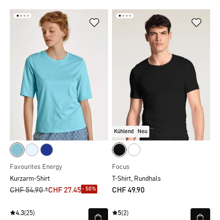
Kühlend
Neu
Favourites Energy
Focus
Kurzarm-Shirt
T-Shirt, Rundhals
- 50%
CHF 54.90 *
CHF 27.45
CHF 49.90
4.3
(25)
5
(2)